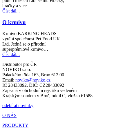
pudl 5 měsíců Líbí se mi: Hračky,
hračky a více…
Číst dál...
O krmivu
Krmivo BARKING HEADS
vyrábí společnost Pet Food UK
Ltd. Jedná se o přírodní
superprémiové krmivo…
Číst dál...
Distributor pro ČR
NOVIKO s.r.o.
Palackého třída 163, Brno 612 00
Email:
noviko@noviko.cz
IČ 28433092, DIČ: CZ28433092
Zapsaná v obchodním rejstříku vedeném
Krajským soudem v Brně, oddíl C, vložka 61588
odebírat novinky
O NÁS
PRODUKTY