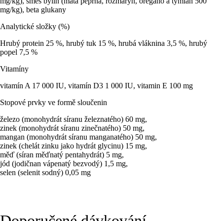
mg/kg), směs bylin (máta peprná, rozmarýn, oregano a tymián 500
mg/kg), beta glukany
Analytické složky (%)
Hrubý protein 25 %, hrubý tuk 15 %, hrubá vláknina 3,5 %, hrubý
popel 7,5 %
Vitamíny
vitamín A 17 000 IU, vitamín D3 1 000 IU, vitamin E 100 mg
Stopové prvky ve formě sloučenin
železo (monohydrát síranu železnatého) 60 mg,
zinek (monohydrát síranu zinečnatého) 50 mg,
mangan (monohydrát síranu manganatého) 50 mg,
zinek (chelát zinku jako hydrát glycinu) 15 mg,
měď (síran měďnatý pentahydrát) 5 mg,
jód (jodičnan vápenatý bezvodý) 1,5 mg,
selen (selenit sodný) 0,05 mg
Doporučené dávkování