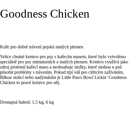
Goodness Chicken
Kuře pro dobré trávení pejsků malých plemen
Velice chutné krmivo pro psy s kuřecím masem, které bylo vytvořeno
speciálně pro psy miniaturních a malých plemen. Krmivo využívá jako
zdroj proteinů kuřecí maso a neobsahuje složky, které mohou u psů
působit problémy s trávením. Pokud trpí váš pes citlivým zažíváním,
řídkou stolicí nebo nadýmáním je Little Paws Bowl Lickin’ Goodness
Chicken to pravé krmivo pro něj.
Dostupná balení: 1,5 kg, 6 kg