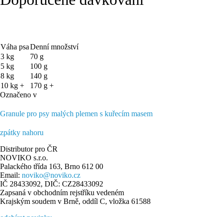
Váha psa
Denní množství
3 kg
70 g
5 kg
100 g
8 kg
140 g
10 kg +
170 g +
Označeno v
Granule pro psy malých plemen s kuřecím masem
zpátky nahoru
Distributor pro ČR
NOVIKO s.r.o.
Palackého třída 163, Brno 612 00
Email:
noviko@noviko.cz
IČ 28433092, DIČ: CZ28433092
Zapsaná v obchodním rejstříku vedeném
Krajským soudem v Brně, oddíl C, vložka 61588